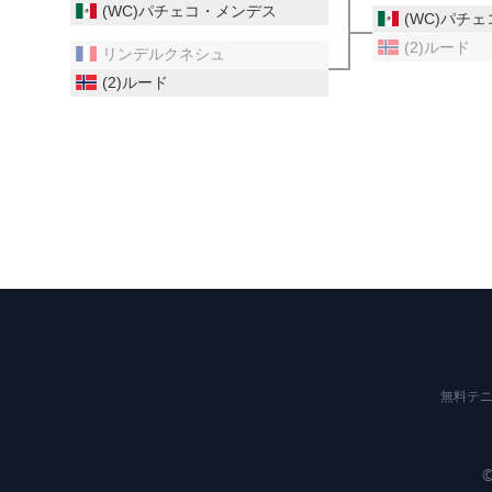
(WC)パチェコ・メンデス
(WC)パチ
(2)ルード
リンデルクネシュ
(2)ルード
無料テニ
©