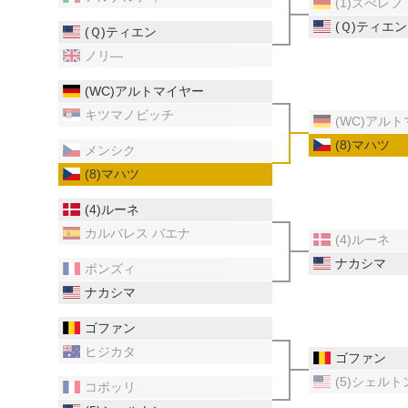
(1)ズべレフ
(Ｑ)ティエン
(Ｑ)ティエン
ノリ―
(WC)アルトマイヤー
キツマノビッチ
(WC)アル
(8)マハツ
メンシク
(8)マハツ
(4)ルーネ
カルバレス バエナ
(4)ルーネ
ナカシマ
ボンズィ
ナカシマ
ゴファン
ヒジカタ
ゴファン
(5)シェルト
コボッリ