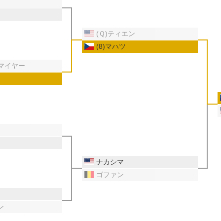
(Ｑ)ティエン
(8)マハツ
トマイヤー
ナカシマ
ゴファン
ン