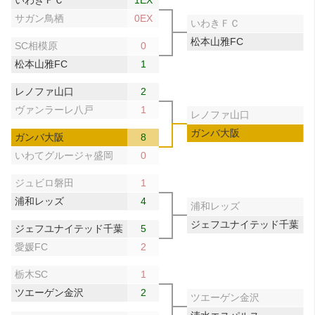
いわきＦＣ
1EX
サガン鳥栖
0EX
いわきＦＣ
松本山雅FC
SC相模原
0
松本山雅FC
1
レノファ山口
2
ヴァンラーレ八戸
1
レノファ山口
ガンバ大阪
ガンバ大阪
8
いわてグルージャ盛岡
0
ジュビロ磐田
1
浦和レッズ
4
浦和レッズ
ジェフユナイテッド千葉
ジェフユナイテッド千葉
5
愛媛FC
2
栃木SC
1
ツエーゲン金沢
2
ツエーゲン金沢
0