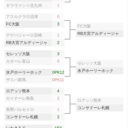
ギラヴァンツ北九州
1
アスルクラロ沼津
0
FC大阪
3
FC大阪
RB大宮アルディージャ
デゲバジャーロ宮崎
1
RB大宮アルディージャ
2
セレッソ大阪
3
カターレ富山
0
セレッソ大阪
水戸ホーリーホック
水戸ホーリーホック
0PK12
ザスパ群馬
0PK11
ロアッソ熊本
4
ガイナーレ鳥取
2
ロアッソ熊本
コンサドーレ札幌
長野パルセイロ
1
コンサドーレ札幌
2