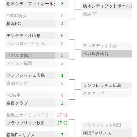
栃木シティフットボールクラブ
3
栃木シティフットボールク
横浜FC
YSCC横浜
0
横浜FC
4
モンテディオ山形
6
ベルガロッソいわみ
0
モンテディオ山形
ベガルタ仙台
ベガルタ仙台
3
アビスパ福岡
2
サンフレッチェ広島
1
京都サンガ
0
サンフレッチェ広島
奈良クラブ
FC岐阜
0
奈良クラブ
2
福島ユナイテッドＦＣ
2PK1
ブラウブリッツ秋田
2PK2
ブラウブリッツ秋田
横浜Fマリノス
横浜Fマリノス
7