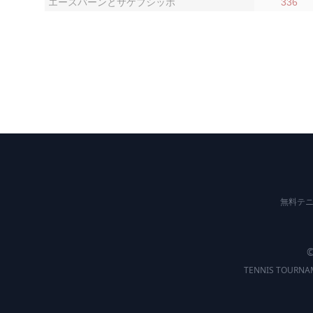
エースバーンとサケブシッポ
336
無料テニ
©
TENNIS TOU