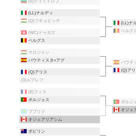
(6)ディミトロフ
(LL)ナルディ
(Q)フチョビッチ
(LL)
ベルグ
(WC)ドゥガズ
ベルグス
マロジャン
バウティスタ=アグ
バウテ
(Q)ア
(Q)アリス
(3)ルブレフ
(8)フィス
ボルジェス
ボルジ
オジェ
ブブリク
オジェアリアシム
ポピリン