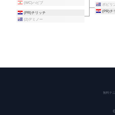
(WC)ハビブ
ポピリ
(PR)
(PR)チリッチ
(2)デミノー
無料テニ
©