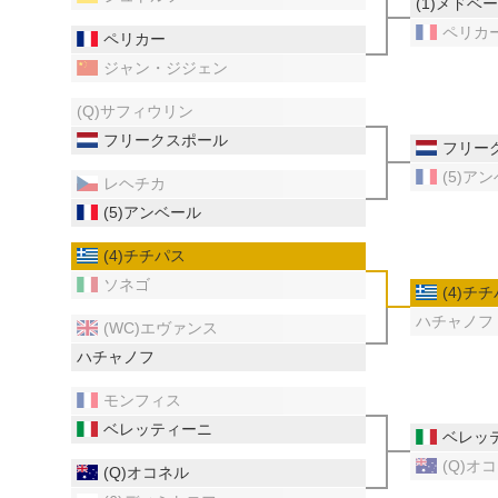
(1)メドベ
ペリカ
ペリカー
ジャン・ジジェン
(Q)サフィウリン
フリークスポール
フリー
(5)ア
レヘチカ
(5)アンベール
(4)チチパス
ソネゴ
(4)チ
ハチャノフ
(WC)エヴァンス
ハチャノフ
モンフィス
ベレッティーニ
ベレッ
(Q)オ
(Q)オコネル