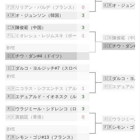
🇰🇷オ・ジュン
🇫🇷リリアン・バルデ（フランス）
0
🇰🇷オ・ジュンソン（韓国）
3
🇨🇳陳俊菘（中国）
3
🇵🇱ミオレシュ・レジムスキ（ポーランド）
1
🇨🇳陳俊菘（中国
🇩🇪チウ・ダン#
BYE
🇩🇪チウ・ダン#4（ドイツ）
🇸🇮ダルコ・ヨルジッチ#7（スロベニア）
BYE
🇸🇮ダルコ・ヨ
🇷🇴エデュアル
🇦🇷ニコラス・シフエンテス（アルゼンチン）
1
🇷🇴エデュアルド・イオネスク（ルーマニア）
3
🇷🇺ウラジミール・シドレンコ（ロシア）
3
🇭🇰黄鎮廷（香港）
0
🇷🇺ウラジミー
🇫🇷シモン・ゴジ
BYE
🇫🇷シモン・ゴジ#13（フランス）