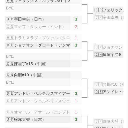
🇫🇷フェリックス・ルブラン#1（フランス）
BYE
🇫🇷フェリック
🇯🇵宇田幸矢（日
🇯🇵宇田幸矢（日本）
3
🇮🇳マナフ・タッカー（インド）
2
🇭🇷トラミスラブ・プツァル（クロアチア）
1
🇩🇰ジョナサン・グロート（デンマーク）
3
🇩🇰ジョナサン
🇨🇳陳垣宇#15
BYE
🇨🇳陳垣宇#15（中国）
🇨🇳向鵬#10（中国）
BYE
🇨🇳向鵬#10（中
🇩🇪アンドレ・
🇩🇪アンドレ・ベルテルスマイアー（ドイツ）
3
🇸🇪アントン・シェルベリ（スウェーデン）
1
🇪🇬オマール・アサール（エジプト）
1
🇯🇵篠塚大登（日本）
3
🇯🇵篠塚大登（日