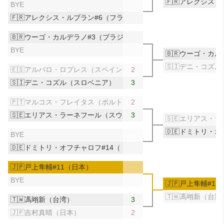
🇫🇷アレクシス
BYE
🇫🇷アレクシス・ルブラン#6（フランス）
🇧🇷ウーゴ・カルデラノ#3（ブラジル）
BYE
🇧🇷ウーゴ・カ
🇸🇮デニ・コズ
🇪🇸アルバロ・ロブレス（スペイン）
2
🇸🇮デニ・コズル（スロベニア）
3
🇵🇹マルコス・フレイタス（ポルトガル）
2
🇸🇪エリアス・ラーネフール（スウェーデン）
3
🇸🇪エリアス・
🇩🇪ドミトリ・
BYE
🇩🇪ドミトリ・オフチャロフ#14（ドイツ）
🇯🇵戸上隼輔#11（日本）
BYE
🇯🇵戸上隼輔#1
🇹🇼馮翊新（台湾
🇹🇼馮翊新（台湾）
3
🇯🇵吉村真晴（日本）
2