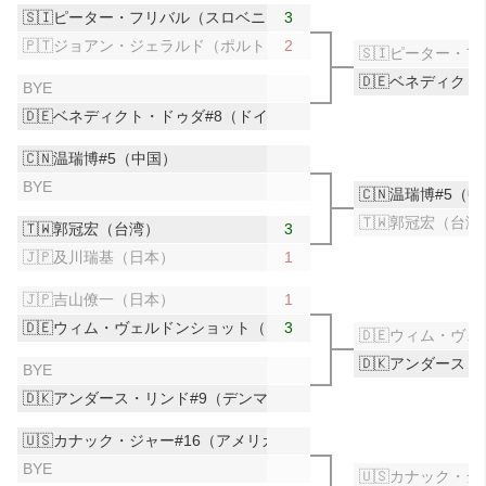
🇸🇮ピーター・フリバル（スロベニア）
3
🇵🇹ジョアン・ジェラルド（ポルトガル）
2
🇸🇮ピーター・
🇩🇪ベネディク
BYE
🇩🇪ベネディクト・ドゥダ#8（ドイツ）
🇨🇳温瑞博#5（中国）
BYE
🇨🇳温瑞博#5（
🇹🇼郭冠宏（台湾
🇹🇼郭冠宏（台湾）
3
🇯🇵及川瑞基（日本）
1
🇯🇵吉山僚一（日本）
1
🇩🇪ウィム・ヴェルドンショット（ドイツ）
3
🇩🇪ウィム・ヴ
🇩🇰アンダース
BYE
🇩🇰アンダース・リンド#9（デンマーク）
🇺🇸カナック・ジャー#16（アメリカ）
BYE
🇺🇸カナック・